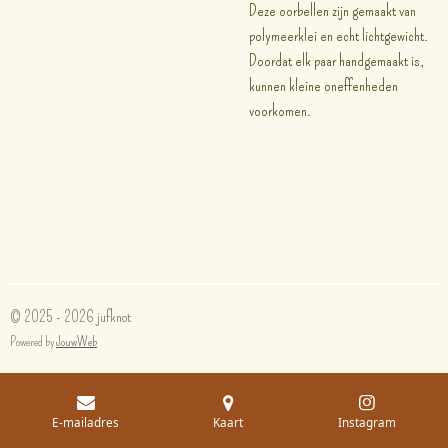
Deze oorbellen zijn gemaakt van
polymeerklei en echt lichtgewicht.
Doordat elk paar handgemaakt is,
kunnen kleine oneffenheden
voorkomen.
© 2025 - 2026 jufknot
Powered by
JouwWeb
E-mailadres
Kaart
Instagram