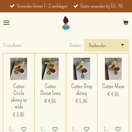
Verzonden binnen 1 - 2 werkdagen
Gratis verzenden bij 50,- NL
Ga
direct
naar
de
hoofdinhoud
11 resultaten
Sorteer:
Cutter
Cutter
Cutter Drop
Cutter Mara
Circle
Donut lines
skinny
€ 4,95
skinny to
€ 4,95
€ 5,95
wide
€ 3,95
In winkelwagen
In winkelwagen
In winkelwagen
In winkelwagen