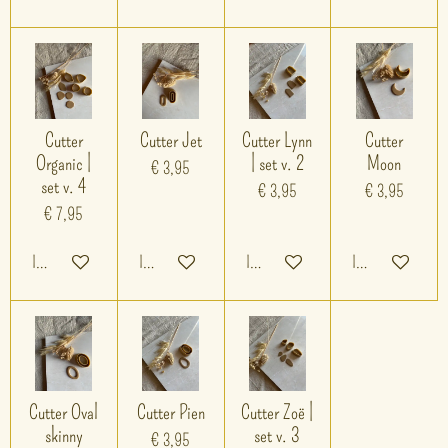
Cutter
Cutter Jet
Cutter Lynn
Cutter
Organic |
| set v. 2
Moon
€ 3,95
set v. 4
€ 3,95
€ 3,95
€ 7,95
In winkelwagen
In winkelwagen
In winkelwagen
In winkelwagen
Cutter Oval
Cutter Pien
Cutter Zoë |
skinny
set v. 3
€ 3,95