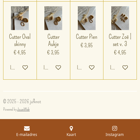
Cutter Oval
Cutter
Cutter Pien
Cutter Zoë |
skinny
Aukje
set v. 3
€ 3,95
€ 4,95
€ 3,95
€ 4,95
In winkelwagen
In winkelwagen
In winkelwagen
In winkelwagen
© 2025 - 2026 jufknot
Powered by
JouwWeb
E-mailadres
Kaart
Instagram