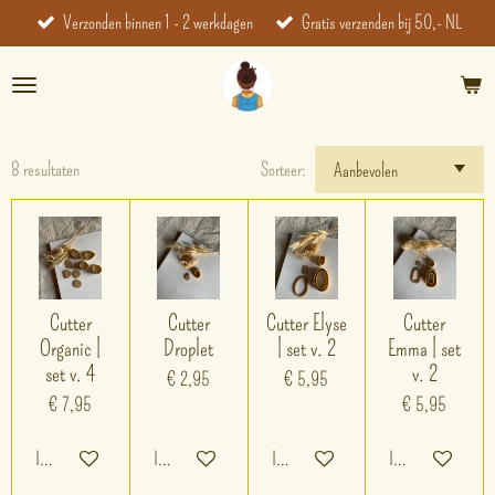
Verzonden binnen 1 - 2 werkdagen
Gratis verzenden bij 50,- NL
Ga
direct
naar
de
hoofdinhoud
8 resultaten
Sorteer:
Cutter
Cutter
Cutter Elyse
Cutter
Organic |
Droplet
| set v. 2
Emma | set
set v. 4
v. 2
€ 2,95
€ 5,95
€ 7,95
€ 5,95
In winkelwagen
In winkelwagen
In winkelwagen
In winkelwagen