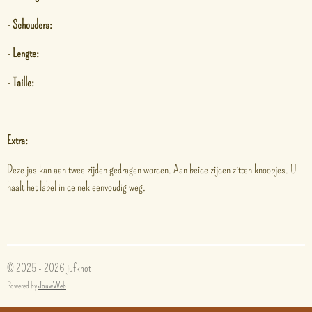
- Schouders:
- Lengte:
- Taille:
Extra:
Deze jas kan aan twee zijden gedragen worden. Aan beide zijden zitten knoopjes. U
haalt het label in de nek eenvoudig weg.
© 2025 - 2026 jufknot
Powered by
JouwWeb