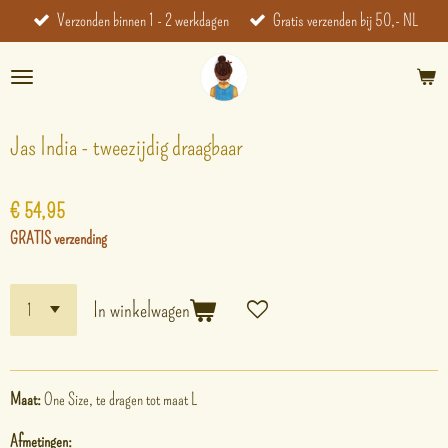
Verzonden binnen 1 - 2 werkdagen
Gratis verzenden bij 50,- NL
Ga
direct
naar
de
hoofdinhoud
Jas India - tweezijdig draagbaar
€ 54,95
GRATIS verzending
In winkelwagen
Maat:
One Size, te dragen tot maat L
Afmetingen: