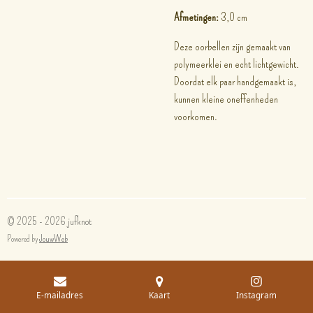
Afmetingen:
3,0 cm
Deze oorbellen zijn gemaakt van
polymeerklei en echt lichtgewicht.
Doordat elk paar handgemaakt is,
kunnen kleine oneffenheden
voorkomen.
© 2025 - 2026 jufknot
Powered by
JouwWeb
E-mailadres
Kaart
Instagram