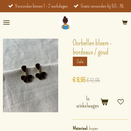
Verzonden binnen 1 - 2 werkdagen
Gratis verzenden bij 50,- NL
Ga
direct
naar
de
hoofdinhoud
Oorbellen bloem -
bordeaux / goud
Sale
€ 8,95
€ 12,95
In
winkelwagen
Materiaal:
koper