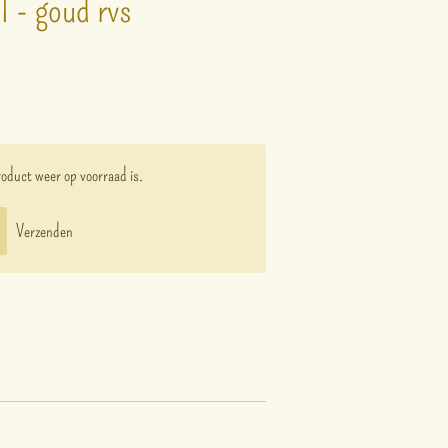
l - goud rvs
oduct weer op voorraad is.
Verzenden