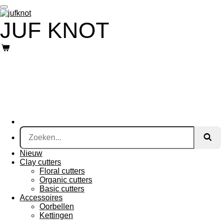
Ga
direct
JUF KNOT
naar
de
hoofdinhoud
Nieuw
Clay cutters
Floral cutters
Organic cutters
Basic cutters
Accessoires
Oorbellen
Kettingen