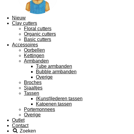
Nieuw
Clay cutters
Floral cutters
Organic cutters
Basic cutters
Accessoires
Oorbellen
Kettingen
Armbanden
Tube armbanden
Bubble armbanden
Overige
Broches
Sjaaltjes
Tassen
(Kunst)lederen tassen
Katoenen tassen
Portemonnees
Overige
Outlet
Contact
Zoeken