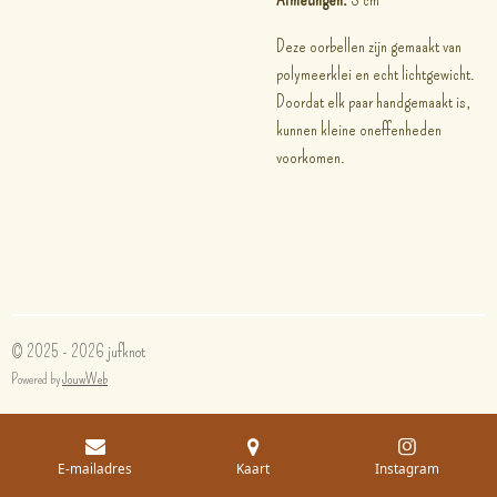
Deze oorbellen zijn gemaakt van
polymeerklei en echt lichtgewicht.
Doordat elk paar handgemaakt is,
kunnen kleine oneffenheden
voorkomen.
© 2025 - 2026 jufknot
Powered by
JouwWeb
E-mailadres
Kaart
Instagram