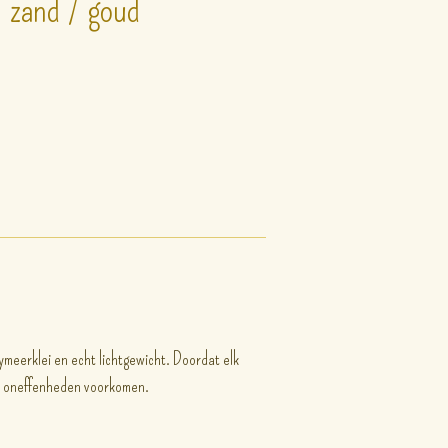
 zand / goud
ymeerklei en echt lichtgewicht. Doordat elk
e oneffenheden voorkomen.