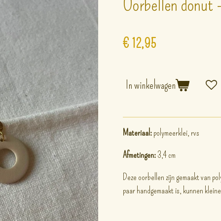
Oorbellen donut -
€ 12,95
In winkelwagen
Materiaal:
polymeerklei, rvs
Afmetingen:
3,4 cm
Deze oorbellen zijn gemaakt van pol
paar handgemaakt is, kunnen klein