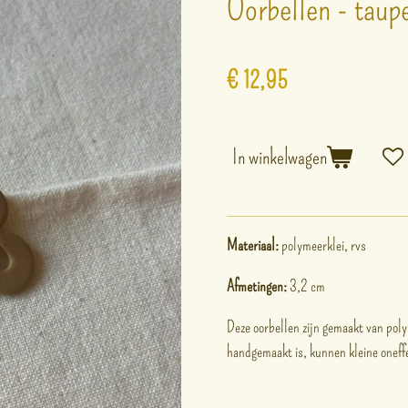
Oorbellen - taup
€ 12,95
In winkelwagen
Materiaal:
polymeerklei, rvs
Afmetingen:
3,2 cm
Deze oorbellen zijn gemaakt van poly
handgemaakt is, kunnen kleine onef