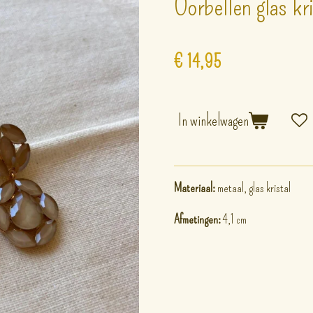
Oorbellen glas kr
€ 14,95
In winkelwagen
Materiaal:
metaal, glas kristal
Afmetingen:
4,1 cm