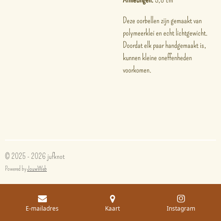
Deze oorbellen zijn gemaakt van
polymeerklei en echt lichtgewicht.
Doordat elk paar handgemaakt is,
kunnen kleine oneffenheden
voorkomen.
© 2025 - 2026 jufknot
Powered by
JouwWeb
E-mailadres
Kaart
Instagram