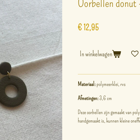
Oorbellen donut 
€ 12,95
In winkelwagen
Materiaal:
polymeerklei, rvs
Afmetingen:
3,6 cm
Deze oorbellen zijn gemaakt van poly
handgemaakt is, kunnen kleine onef