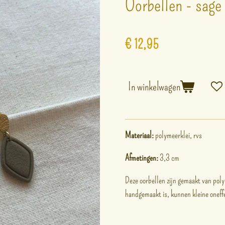
Oorbellen - sage
€ 12,95
In winkelwagen
Materiaal:
polymeerklei, rvs
Afmetingen:
3,3 cm
Deze oorbellen zijn gemaakt van poly
handgemaakt is, kunnen kleine onef