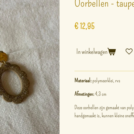
Oorbellen - taupe
€ 12,95
In winkelwagen
Materiaal:
polymeerklei, rvs
Afmetingen:
4,3 cm
Deze oorbellen zijn gemaakt van poly
handgemaakt is, kunnen kleine onef