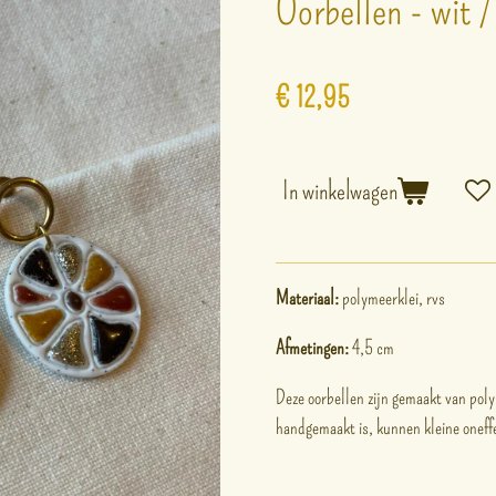
Oorbellen - wit /
€ 12,95
In winkelwagen
Materiaal:
polymeerklei, rvs
Afmetingen:
4,5 cm
Deze oorbellen zijn gemaakt van poly
handgemaakt is, kunnen kleine onef