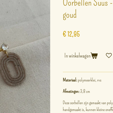
Oorbellen Suus -
goud
€ 12,95
In winkelwagen
Materiaal:
polymeerklei, rvs
Afmetingen:
3,8 cm
Deze oorbellen zijn gemaakt van poly
handgemaakt is, kunnen kleine onef