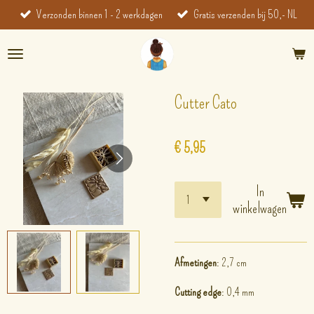
Verzonden binnen 1 - 2 werkdagen
Gratis verzenden bij 50,- NL
Ga
direct
naar
de
hoofdinhoud
Cutter Cato
€ 5,95
In
winkelwagen
Afmetingen
: 2,7 cm
Cutting edge
: 0,4 mm