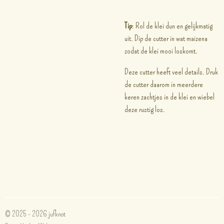
Tip
: Rol de klei dun en gelijkmatig
uit. Dip de cutter in wat maizena
zodat de klei mooi loskomt.
Deze cutter heeft veel details. Druk
de cutter daarom in meerdere
keren zachtjes in de klei en wiebel
deze rustig los.
© 2025 - 2026 jufknot