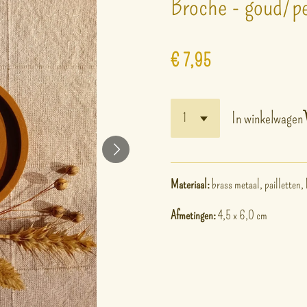
Broche - goud/pe
€ 7,95
In winkelwagen
Materiaal:
brass metaal, pailletten, 
Afmetingen:
4,5 x 6,0 cm