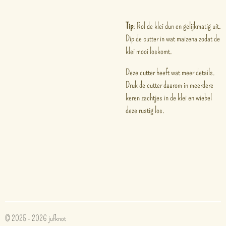
Tip
: Rol de klei dun en gelijkmatig uit.
Dip de cutter in wat maizena zodat de
klei mooi loskomt.
Deze cutter heeft wat meer details.
Druk de cutter daarom in meerdere
keren zachtjes in de klei en wiebel
deze rustig los.
© 2025 - 2026 jufknot