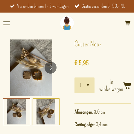
Verzonden binnen 1 - 2 werkdagen
Gratis verzenden bij 50,- NL
Ga
direct
naar
de
hoofdinhoud
Cutter Noor
€ 5,95
In
winkelwagen
Afmetingen
: 3,0 cm
Cutting edge
: 0,4 mm